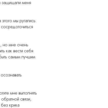
ы защищали меня
а этого мы ругались.
е сосредоточиться
, но мне очень
ть как вести себя
у быть самым лучшим
 осознавать
огите мне выполнять
 обратной связи,
 без крика