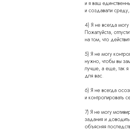
и я ваш единственн
и создавали среду,
4) Я не всегда могу 
Пожалуйста, отпуст
на том, что действи
5) Я не могу контр
нужно, чтобы вы за
лучше, а еще, так я
для вас.
6) Я не всегда осо
и контролировать с
7) Я не могу мотиви
задания и доводить
объясняя последств