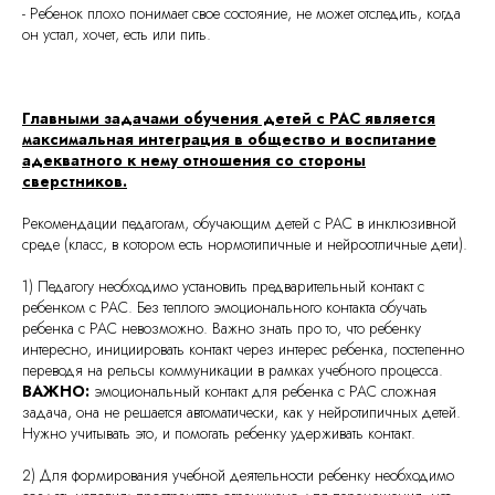
- Ребенок плохо понимает свое состояние, не может отследить, когда
он устал, хочет, есть или пить.
Главными задачами обучения детей с РАС является
максимальная интеграция в общество и воспитание
адекватного к нему отношения со стороны
сверстников.
Рекомендации педагогам, обучающим детей с РАС в инклюзивной
среде (класс, в котором есть нормотипичные и нейроотличные дети).
1) Педагогу необходимо установить предварительный контакт с
ребенком с РАС. Без теплого эмоционального контакта обучать
ребенка с РАС невозможно. Важно знать про то, что ребенку
интересно, инициировать контакт через интерес ребенка, постепенно
переводя на рельсы коммуникации в рамках учебного процесса.
ВАЖНО:
эмоциональный контакт для ребенка с РАС сложная
задача, она не решается автоматически, как у нейротипичных детей.
Нужно учитывать это, и помогать ребенку удерживать контакт.
2) Для формирования учебной деятельности ребенку необходимо