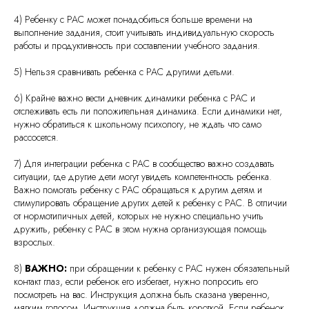
4) Ребенку с РАС может понадобиться больше времени на
выполнение задания, стоит учитывать индивидуальную скорость
работы и продуктивность при составлении учебного задания.
5) Нельзя сравнивать ребенка с РАС другими детьми.
6) Крайне важно вести дневник динамики ребенка с РАС и
отслеживать есть ли положительная динамика. Если динамики нет,
нужно обратиться к школьному психологу, не ждать что само
рассосется.
7) Для интеграции ребенка с РАС в сообщество важно создавать
ситуации, где другие дети могут увидеть компетентность ребенка.
Важно помогать ребенку с РАС обращаться к другим детям и
стимулировать обращение других детей к ребенку с РАС. В отличии
от нормотипичных детей, которых не нужно специально учить
дружить, ребенку с РАС в этом нужна организующая помощь
взрослых.
8)
ВАЖНО:
при обращении к ребенку с РАС нужен обязательный
контакт глаз, если ребенок его избегает, нужно попросить его
посмотреть на вас. Инструкция должна быть сказана уверенно,
мягким голосом. Инструкция должна быть короткой. Если ребенок