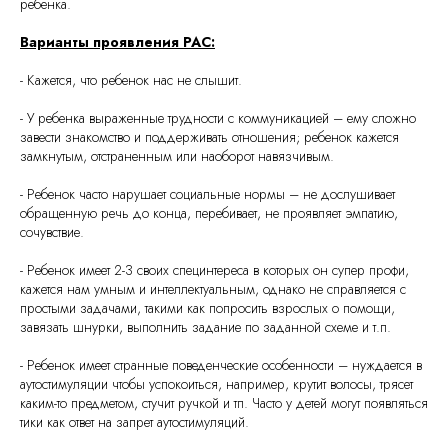
ребенка.
Варианты проявления РАС:
- Кажется, что ребенок нас не слышит.
- У ребенка выраженные трудности с коммуникацией – ему сложно
завести знакомство и поддерживать отношения; ребенок кажется
замкнутым, отстраненным или наоборот навязчивым.
- Ребенок часто нарушает социальные нормы – не дослушивает
обращенную речь до конца, перебивает, не проявляет эмпатию,
сочувствие.
- Ребенок имеет 2-3 своих специнтереса в которых он супер профи,
кажется нам умным и интеллектуальным, однако не справляется с
простыми задачами, такими как попросить взрослых о помощи,
завязать шнурки, выполнить задание по заданной схеме и т.п.
- Ребенок имеет странные поведенческие особенности – нуждается в
аутостимуляции чтобы успокоиться, например, крутит волосы, трясет
каким-то предметом, стучит ручкой и тп. Часто у детей могут появляться
тики как ответ на запрет аутостимуляций.