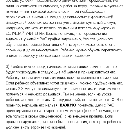
создать условия: пространство ограничено для перемещения, нет
лишних отвлекающих стимулов, у ребенка перед глазами визуальная
памятка – план текущей деятельности. При необходимости
переключения внимания между деятельностью и фронтальной
инструкцией ребенок должен получать индивидуальный стимул,
например, его можно позвать по имени и показать ему карточку
«СЛУШАЙ УЧИТЕЛЯ». Важно понимать, что переключение
внимания у детей с РАС крайне затруднено, без специального
обучения восприятие фронтальной инструкции может быть очень
сложным и даже недоступным. Ребенка нужно обучать переключать
внимание между учебным заданием и педагогом.
3) Крайне важно перед началом занятия написать мини-план что
будет происходить в следующие 45 минут и придерживаться его.
Ребенку нельзя закончить занятие, пока не сделаны все задания.
Если ребенок объективно устает физически, можно подбадривать его,
делать 2-3 минутные физминутки, пальчиковые гимнастики. Можно
потянуться и немного размяться. Тем не менее, если на уроке
ребенок должен написать 10 предложений, он пишет их все 10. Это
правило, нарушать его нельзя.
ВАЖНО
понимать, дети с РАС
ориентируются не на внутреннюю мотивацию (ее крайне мало, она
есть только в своем специнтересе), а на внешние правила. Если
правило нарушается, должны быть последствия, о которых ребенок
должен знать заранее (наказание).